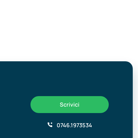
Scrivici
0746.1973534