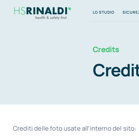
Salta
LO STUDIO
SICURE
al
contenuto
Credits
Credi
Crediti delle foto usate all’interno del sito: