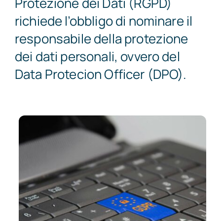
Protezione dei Dati (RGPD)
SHOP
richiede l’obbligo di nominare il
responsabile della protezione
CONTATTI
dei dati personali, ovvero del
Data Protecion Officer (DPO).
Account
Carrello