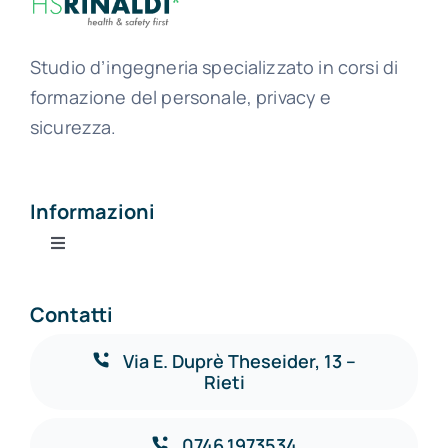
Studio d’ingegneria specializzato in corsi di
formazione del personale, privacy e
sicurezza.
Informazioni
Toggle
Navigation
Cookie policy
Contatti
Privacy policy
Via E. Duprè Theseider, 13 –
Rieti
Centro privacy
0746.1973534