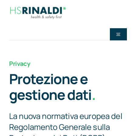
Salta
al
contenuto
Toggle
Navigati
LO STUDIO
Privacy
SICUREZZA LAVORO
Protezione e
PRIVACY
gestione dati
.
SICUREZZA IMMOBILI
La nuova normativa europea del
FORMAZIONE
Regolamento Generale sulla